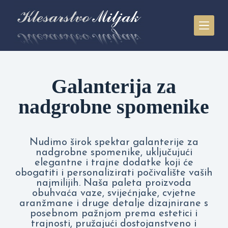
P
r
e
s
k
o
č
i
Galanterija za
n
a
nadgrobne spomenike
s
a
d
r
ž
Nudimo širok spektar galanterije za
a
nadgrobne spomenike, uključujući
j
elegantne i trajne dodatke koji će
obogatiti i personalizirati počivalište vaših
najmilijih. Naša paleta proizvoda
obuhvaća vaze, svijećnjake, cvjetne
aranžmane i druge detalje dizajnirane s
posebnom pažnjom prema estetici i
trajnosti, pružajući dostojanstveno i